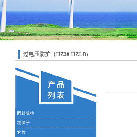
过电压防护（HZ30 HZLB)
产 品
列 表
固封极柱
绝缘子
套管