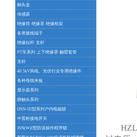
触头盒
传感器
绝缘筒·绝缘罩·绝缘框架
各类接线端子
绝缘拉杆·支杆
PT车系列·上下绝缘罩·触臂套管
支杆
40.5kV风电、光伏行业专用绝缘件
各种母线夹板
显示器系列
静触头系列
DSN-III型系列户内电磁锁
中置柜接地开关
HZL
JSN(W)I型防误操作程序锁