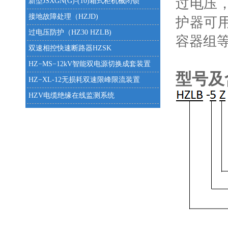
过电压
新型JSXGN(G)-(10)箱式柜机械闭锁
接地故障处理（HZJD)
护器可
过电压防护（HZ30 HZLB)
容器组
双速相控快速断路器HZSK
HZ−MS−12kV智能双电源切换成套装置
型号及
HZ−XL-12无损耗双速限峰限流装置
HZV电缆绝缘在线监测系统