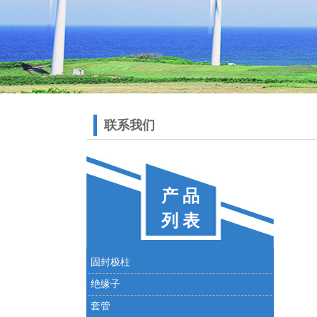
联系我们
产 品
列 表
固封极柱
绝缘子
套管