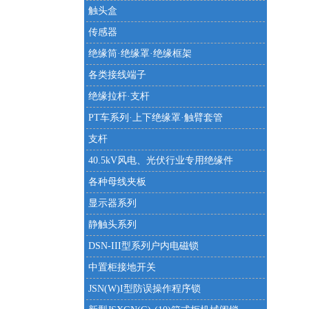
触头盒
传感器
绝缘筒·绝缘罩·绝缘框架
各类接线端子
绝缘拉杆·支杆
PT车系列·上下绝缘罩·触臂套管
支杆
40.5kV风电、光伏行业专用绝缘件
各种母线夹板
显示器系列
静触头系列
DSN-III型系列户内电磁锁
中置柜接地开关
JSN(W)I型防误操作程序锁