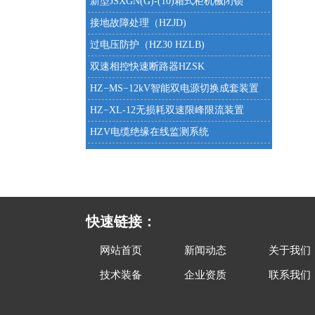
新型JSXGN(G)-(10)箱式柜机械闭锁
接地故障处理（HZJD)
过电压防护（HZ30 HZLB)
双速相控快速断路器HZSK
HZ−MS−12kV智能双电源切换成套装置
HZ−XL-12无损耗双速限峰限流装置
HZV电缆绝缘在线监测系统
快速链接：
网站首页
新闻动态
关于我们
技术装备
企业资质
联系我们