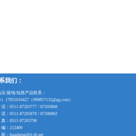
系我们：
电压/接地/短路产品联系：
）17851010427（990857132@qq.com）
：0511-87203777 / 87205868
：0511-87205878 / 87200002
真：0511-87203798
编：212400
：huazheng@jj-jh.net