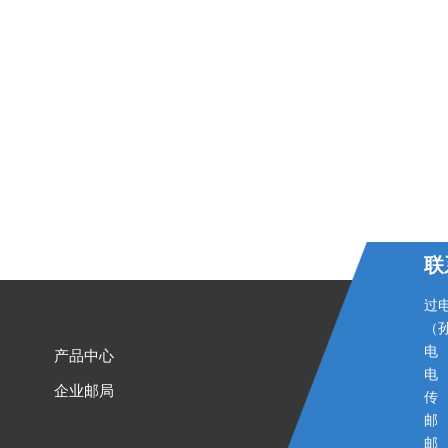
联
过
（孙
电 话
产品中心
电 话
企业邮局
传 
邮 
邮 箱