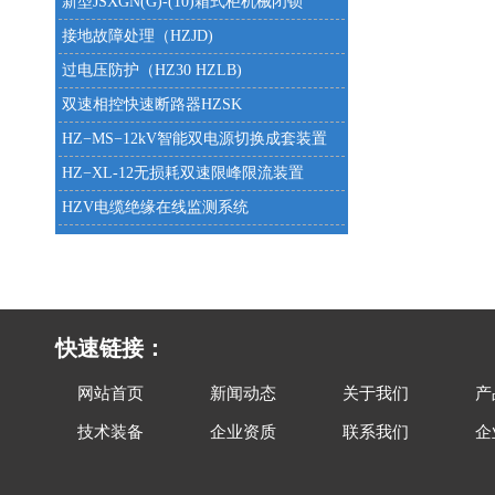
新型JSXGN(G)-(10)箱式柜机械闭锁
接地故障处理（HZJD)
过电压防护（HZ30 HZLB)
双速相控快速断路器HZSK
HZ−MS−12kV智能双电源切换成套装置
HZ−XL-12无损耗双速限峰限流装置
HZV电缆绝缘在线监测系统
快速链接：
网站首页
新闻动态
关于我们
产
技术装备
企业资质
联系我们
企