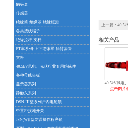
触头盒
传感器
绝缘筒·绝缘罩·绝缘框架
上一篇：
40.
各类接线端子
相关产品
绝缘拉杆·支杆
PT车系列·上下绝缘罩·触臂套管
支杆
40.5kV风电、光伏行业专用绝缘件
各种母线夹板
显示器系列
点击图片
静触头系列
DSN-III型系列户内电磁锁
中置柜接地开关
JSN(W)I型防误操作程序锁